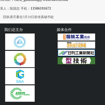
13506191672
系人；陈国忠 手机：
回执请尽量在3月10日前传真秘书处
我们还主办
媒体合作