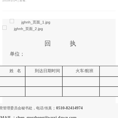
2016/1/14 | 查看:
回 执
单位；
姓
名
到达日期时间
火车
/
航班
；
0510-82414974
营管理委员会秘书处，电话/传真
-MAIL
：chen_guozhong@wuxi-dawn.com